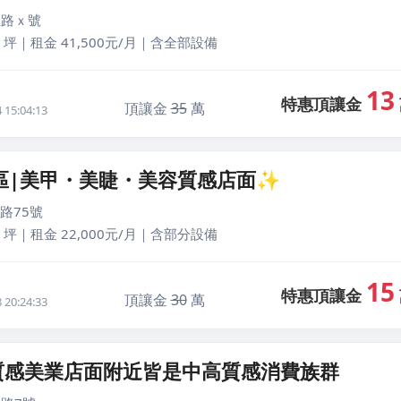
正路ｘ號
 坪｜租金 41,500元/月｜含全部設備
13
特惠頂讓金
頂讓金
35
萬
15:04:13
區|美甲・美睫・美容質感店面✨
路75號
 坪｜租金 22,000元/月｜含部分設備
15
特惠頂讓金
頂讓金
30
萬
20:24:33
質感美業店面附近皆是中高質感消費族群