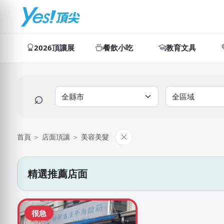
2026頂讓展
餐飲小吃
教育文具
⌕
首頁
＞
店面頂讓
＞
美容美髮
精選推薦店面
很急