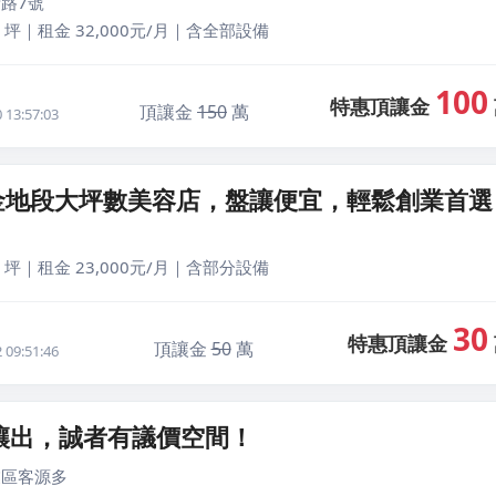
路7號
 坪｜租金 32,000元/月｜含全部設備
100
特惠頂讓金
頂讓金
150
萬
13:57:03
金地段大坪數美容店，盤讓便宜，輕鬆創業首選
 坪｜租金 23,000元/月｜含部分設備
30
特惠頂讓金
頂讓金
50
萬
09:51:46
讓出，誠者有議價空間！
業區客源多