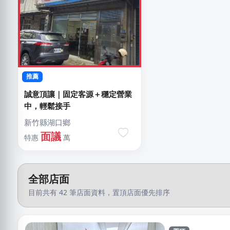
推薦
誠意頂讓｜固定客源＋穩定營業
中，輕鬆接手
新竹縣湖口鄉
面議
特惠
萬
全部店面
目前共有 42 筆店面資料，置頂店面優先排序