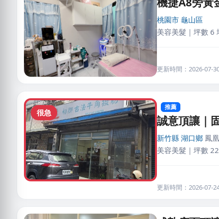
機捷A8旁
桃園市
龜山區
美容美髮｜坪數 6 
更新時間：2026-07-30 
推薦
很急
誠意頂讓｜
新竹縣
湖口鄉
鳳凰
美容美髮｜坪數 22
更新時間：2026-07-24 