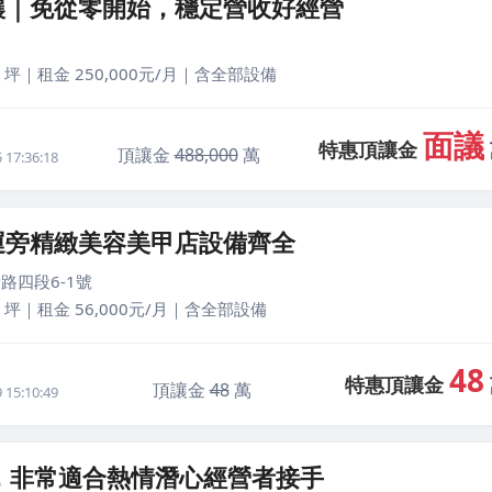
讓｜免從零開始，穩定營收好經營
 坪｜租金 250,000元/月｜含全部設備
面議
特惠頂讓金
頂讓金
488,000
萬
17:36:18
運旁精緻美容美甲店設備齊全
路四段6-1號
 坪｜租金 56,000元/月｜含全部設備
48
特惠頂讓金
頂讓金
48
萬
15:10:49
，非常適合熱情潛心經營者接手