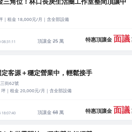
黃金三角位！林口長庚生活圈工作室整間頂讓中
坪｜租金 18,000元/月｜含全部設備
面議
特惠頂讓金
頂讓金
25
萬
08:31:11
固定客源＋穩定營業中，輕鬆接手
三街62號
 坪｜租金 20,000元/月｜含全部設備
面議
特惠頂讓金
頂讓金
68
萬
18:07:40