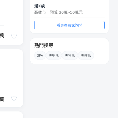
高雄市｜預算 30萬~50萬元
KXki
台北市｜預算 10萬元以下
看更多買家詢問
許X昌
萬
台中市｜預算 10萬元以下
熱門搜尋
吳
台南市｜預算 10萬~30萬元
SPA
美甲店
美容店
美髮店
黃X甯
台北市｜預算 50萬~100萬元
萬