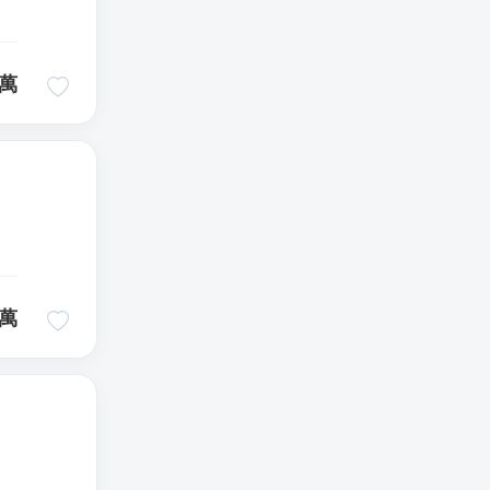
萬
｜
萬