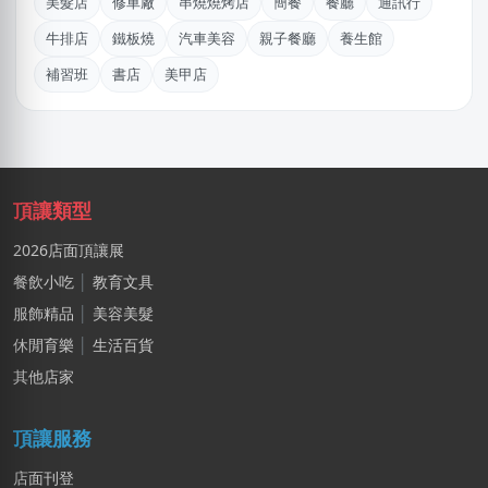
美髮店
修車廠
串燒燒烤店
簡餐
餐廳
通訊行
鄭X
牛排店
鐵板燒
汽車美容
親子餐廳
養生館
桃園市｜預算 100萬元以上
補習班
書店
美甲店
陳X玲
基隆市｜預算 30萬~50萬元
林X羽
桃園市｜預算 10萬~30萬元
頂讓類型
李X綺
2026店面頂讓展
新北市｜預算 10萬~30萬元
餐飲小吃
│
教育文具
陳X姐
服飾精品
│
美容美髮
台北市｜預算 10萬~30萬元
休閒育樂
│
生活百貨
其他店家
郭X生
台北市｜預算 10萬~30萬元
頂讓服務
店面刊登