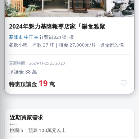
2024年魅力基隆報導店家「樂食雅聚
基隆市
中正區
祥豐街821號1樓
餐飲小吃｜坪數 27 坪｜租金 27,000元/月｜含全部設備
更新時間：2024-11-25 23:20:20
頂讓金
38
萬
廖X姐
19
特惠頂讓金
萬
南投縣｜預算 10萬~30萬元
江X珮
台中市｜預算 10萬元以下
近期買家需求
鄭X
桃園市｜預算 100萬元以上
陳X玲