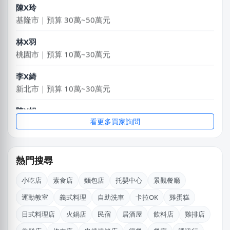
基隆市｜預算 30萬~50萬元
林X羽
桃園市｜預算 10萬~30萬元
李X綺
新北市｜預算 10萬~30萬元
陳X姐
台北市｜預算 10萬~30萬元
看更多買家詢問
郭X生
台北市｜預算 10萬~30萬元
熱門搜尋
廖X姐
小吃店
素食店
麵包店
托嬰中心
景觀餐廳
南投縣｜預算 10萬~30萬元
運動教室
義式料理
自助洗車
卡拉OK
雞蛋糕
江X珮
日式料理店
火鍋店
民宿
居酒屋
飲料店
雞排店
台中市｜預算 10萬元以下