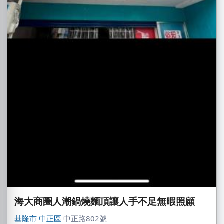
海大商圈人潮鍋燒麵頂讓人手不足無暇照顧
基隆市
中正區
中正路802號