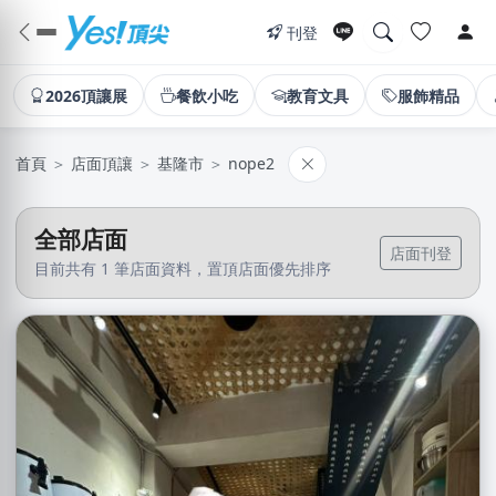
刊登
2026頂讓展
餐飲小吃
教育文具
服飾精品
首頁
＞
店面頂讓
＞
基隆市
＞
nope2
全部店面
店面刊登
目前共有 1 筆店面資料，置頂店面優先排序