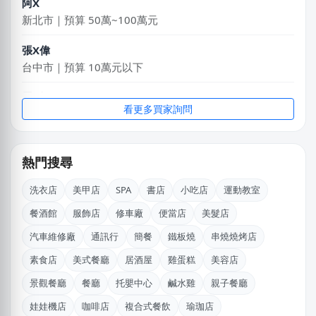
新北市｜預算 50萬~100萬元
張X偉
台中市｜預算 10萬元以下
馬X姐
高雄市｜預算 10萬元以下
看更多買家詢問
BXch
台北市｜預算 10萬元以下
熱門搜尋
鄭X克
洗衣店
美甲店
SPA
書店
小吃店
運動教室
桃園市｜預算 10萬~30萬元
餐酒館
服飾店
修車廠
便當店
美髮店
吳X瑄
汽車維修廠
通訊行
簡餐
鐵板燒
串燒燒烤店
桃園市｜預算 10萬元以下
素食店
美式餐廳
居酒屋
雞蛋糕
美容店
吳X生
景觀餐廳
餐廳
托嬰中心
鹹水雞
親子餐廳
新北市｜預算 50萬~100萬元
娃娃機店
咖啡店
複合式餐飲
瑜珈店