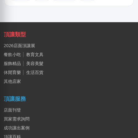
郭X生
台北市｜預算 10萬~30萬元
阿X
新北市｜預算 50萬~100萬元
頂讓類型
2026店面頂讓展
張X偉
台中市｜預算 10萬元以下
餐飲小吃
│
教育文具
服飾精品
│
美容美髮
馬X姐
休閒育樂
│
生活百貨
高雄市｜預算 10萬元以下
其他店家
BXch
台北市｜預算 10萬元以下
頂讓服務
店面刊登
買家需求詢問
成功讓出案例
頂讓百科