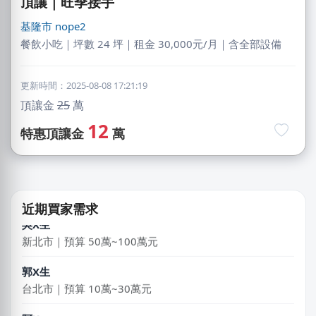
頂讓｜旺季接手
基隆市
nope2
餐飲小吃｜坪數 24 坪｜租金 30,000元/月｜含全部設備
更新時間：2025-08-08 17:21:19
頂讓金
25
萬
鄭X克
12
特惠頂讓金
萬
桃園市｜預算 10萬~30萬元
吳X瑄
桃園市｜預算 10萬元以下
近期買家需求
吳X生
新北市｜預算 50萬~100萬元
郭X生
台北市｜預算 10萬~30萬元
阿X