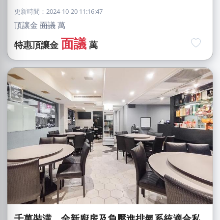
更新時間：2024-10-20 11:16:47
頂讓金
面議
萬
面議
特惠頂讓金
萬
千萬裝潢、全新廚房及負壓進排氣系統適合私