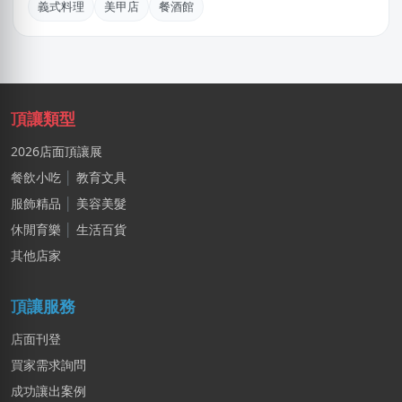
阿X
義式料理
美甲店
餐酒館
新北市｜預算 50萬~100萬元
傑X
台中市｜預算 50萬~100萬元
頂讓類型
黃X甯
台北市｜預算 50萬~100萬元
2026店面頂讓展
餐飲小吃
│
教育文具
劉X姐
高雄市｜預算 30萬~50萬元
服飾精品
│
美容美髮
休閒育樂
│
生活百貨
王X鈞
其他店家
新北市｜預算 10萬~30萬元
頂讓服務
店面刊登
買家需求詢問
成功讓出案例