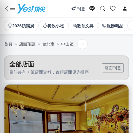
刊登
2026頂讓展
餐飲小吃
教育文具
服飾精品
首頁
＞
店面頂讓
＞
台北市
＞
中山區
全部店面
店面刊登
目前共有 7 筆店面資料，置頂店面優先排序