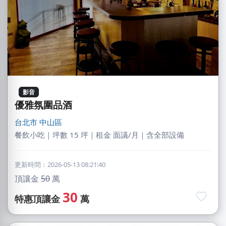
影音
優雅氛圍品酒
台北市
中山區
餐飲小吃｜坪數 15 坪｜租金 面議/月｜含全部設備
更新時間：2026-05-13 08:21:40
頂讓金
50
萬
30
特惠頂讓金
萬