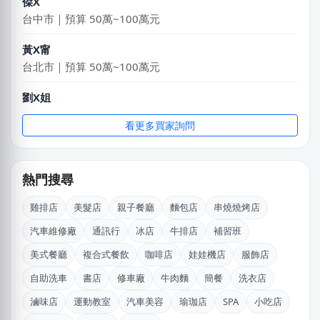
台中市｜預算 50萬~100萬元
黃X甯
台北市｜預算 50萬~100萬元
劉X姐
高雄市｜預算 30萬~50萬元
看更多買家詢問
王X鈞
新北市｜預算 10萬~30萬元
廖X臻
熱門搜尋
新北市｜預算 30萬~50萬元
雞排店
美髮店
親子餐廳
麵包店
串燒燒烤店
陳X姐
汽車維修廠
通訊行
冰店
牛排店
補習班
台北市｜預算 10萬~30萬元
美式餐廳
複合式餐飲
咖啡店
娃娃機店
服飾店
賴X姐
自助洗車
書店
修車廠
牛肉麵
簡餐
洗衣店
新北市｜預算 10萬~30萬元
滷味店
運動教室
汽車美容
瑜珈店
SPA
小吃店