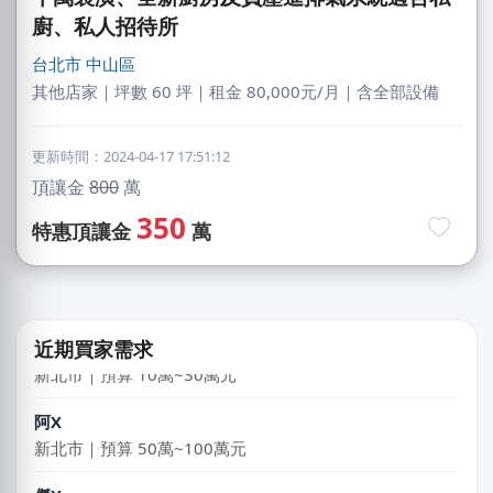
廚、私人招待所
台北市
中山區
其他店家｜坪數 60 坪｜租金 80,000元/月｜含全部設備
更新時間：2024-04-17 17:51:12
廖X臻
頂讓金
800
萬
新北市｜預算 30萬~50萬元
350
特惠頂讓金
萬
陳X姐
台北市｜預算 10萬~30萬元
賴X姐
近期買家需求
新北市｜預算 10萬~30萬元
阿X
新北市｜預算 50萬~100萬元
傑X