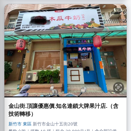
金山街.頂讓優惠價.知名連鎖大牌果汁店.（含
技術轉移）
新竹市
東區
新竹市金山十五街20號
餐飲小吃｜坪數 10 坪｜租金 20,000元/月｜含全部設備