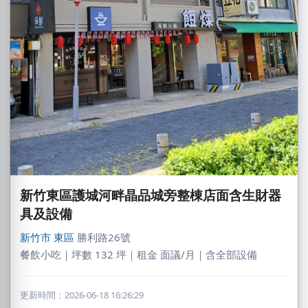
新竹東區護城河畔晶品城旁整棟店面含生財器
具及設備
新竹市
東區
勝利路26號
餐飲小吃｜坪數 132 坪｜租金 面議/月｜含全部設備
更新時間：2026-06-18 16:26:29