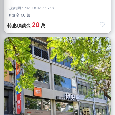
更新時間：2026-08-02 21:37:18
頂讓金
60
萬
20
特惠頂讓金
萬