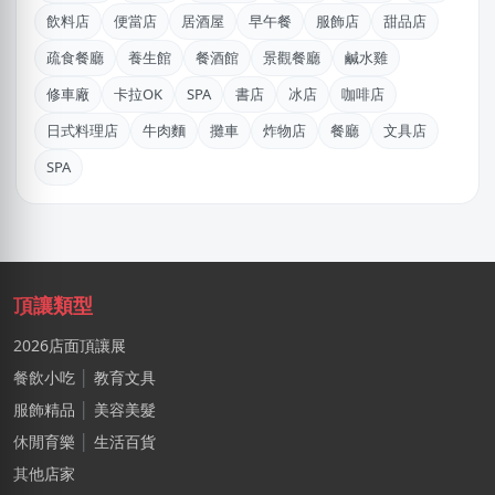
石X文
飲料店
便當店
居酒屋
早午餐
服飾店
甜品店
桃園市｜預算 10萬元以下
疏食餐廳
養生館
餐酒館
景觀餐廳
鹹水雞
阿X
修車廠
卡拉OK
SPA
書店
冰店
咖啡店
新北市｜預算 50萬~100萬元
日式料理店
牛肉麵
攤車
炸物店
餐廳
文具店
王X宏
SPA
新北市｜預算 10萬元以下
阿X
新北市｜預算 50萬~100萬元
頂讓類型
馬X凱
苗栗縣｜預算 30萬~50萬元
2026店面頂讓展
餐飲小吃
│
教育文具
姜X炮
服飾精品
│
美容美髮
桃園市｜預算 30萬~50萬元
休閒育樂
│
生活百貨
其他店家