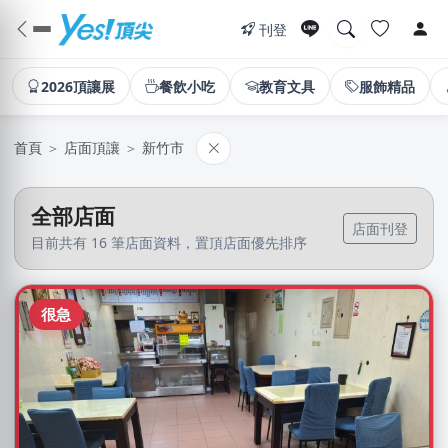
刊登
2026頂讓展
餐飲小吃
教育文具
服飾精品
首頁
＞
店面頂讓
＞
新竹市
全部店面
店面刊登
目前共有 16 筆店面資料，置頂店面優先排序
很急