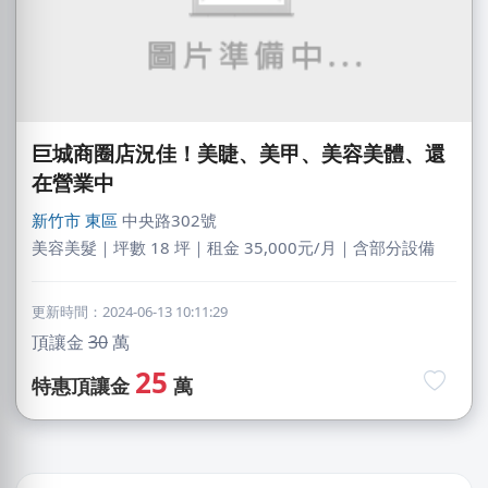
巨城商圈店況佳！美睫、美甲、美容美體、還
在營業中
新竹市
東區
中央路302號
美容美髮｜坪數 18 坪｜租金 35,000元/月｜含部分設備
陳X玲
基隆市｜預算 30萬~50萬元
更新時間：2024-06-13 10:11:29
LXone
頂讓金
30
萬
新北市｜預算 30萬~50萬元
25
特惠頂讓金
萬
石X文
桃園市｜預算 10萬元以下
阿X