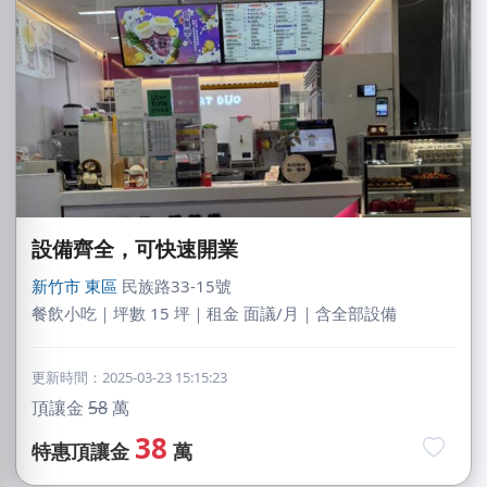
設備齊全，可快速開業
新竹市
東區
民族路33-15號
餐飲小吃｜坪數 15 坪｜租金 面議/月｜含全部設備
更新時間：2025-03-23 15:15:23
頂讓金
58
萬
38
特惠頂讓金
萬