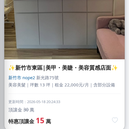
✨新竹市東區|美甲・美睫・美容質感店面✨
新竹市
nope2
新光路75號
美容美髮｜坪數 13 坪｜租金 22,000元/月｜含部分設備
更新時間：2026-05-18 20:24:33
頂讓金
30
萬
15
特惠頂讓金
萬