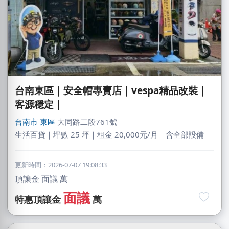
台南東區｜安全帽專賣店｜vespa精品改裝｜
客源穩定｜
台南市
東區
大同路二段761號
生活百貨｜坪數 25 坪｜租金 20,000元/月｜含全部設備
更新時間：2026-07-07 19:08:33
頂讓金
面議
萬
面議
特惠頂讓金
萬