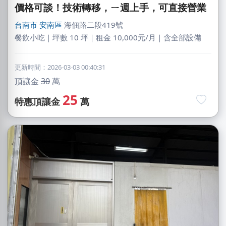
價格可談！技術轉移，ㄧ週上手，可直接營業
台南市
安南區
海佃路二段419號
餐飲小吃｜坪數 10 坪｜租金 10,000元/月｜含全部設備
更新時間：2026-03-03 00:40:31
頂讓金
30
萬
25
特惠頂讓金
萬