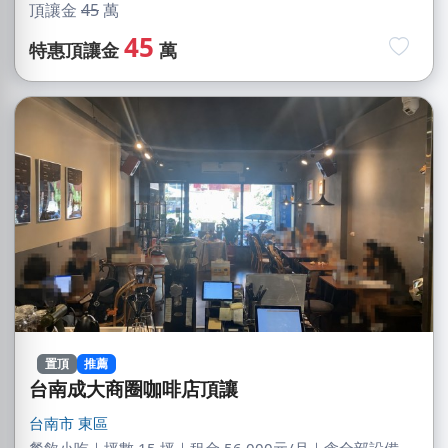
頂讓金
45
萬
45
特惠頂讓金
萬
置頂
推薦
台南成大商圈咖啡店頂讓
台南市
東區