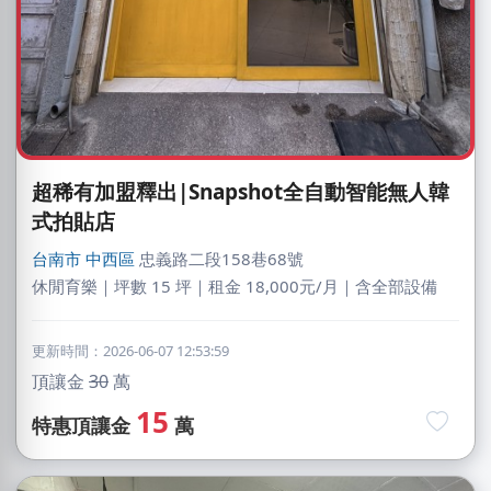
超稀有加盟釋出|Snapshot全自動智能無人韓
式拍貼店
台南市
中西區
忠義路二段158巷68號
休閒育樂｜坪數 15 坪｜租金 18,000元/月｜含全部設備
更新時間：2026-06-07 12:53:59
頂讓金
30
萬
15
特惠頂讓金
萬