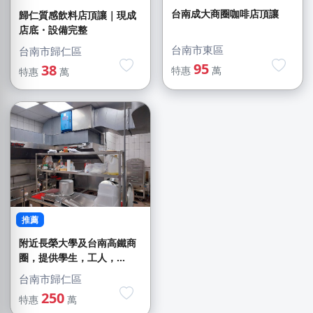
台南成大商圈咖啡店頂讓
歸仁質感飲料店頂讓｜現成
店底・設備完整
台南市東區
台南市歸仁區
95
38
特惠
萬
特惠
萬
推薦
附近長榮大學及台南高鐵商
圈，提供學生，工人，...
台南市歸仁區
250
特惠
萬