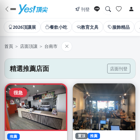
刊登
2026頂讓展
餐飲小吃
教育文具
服飾精品
首頁
＞
店面頂讓
＞
台南市
精選推薦店面
店面刊登
很急
置頂
推薦
推薦