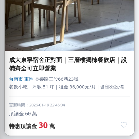
成大東寧宿舍正對面｜三層樓獨棟餐飲店｜設
備齊全可立即營業
台南市
東區
長榮路三段66巷23號
餐飲小吃｜坪數 51 坪｜租金 36,000元/月｜含部分設備
更新時間：2026-01-19 22:45:04
頂讓金
60
萬
30
特惠頂讓金
萬