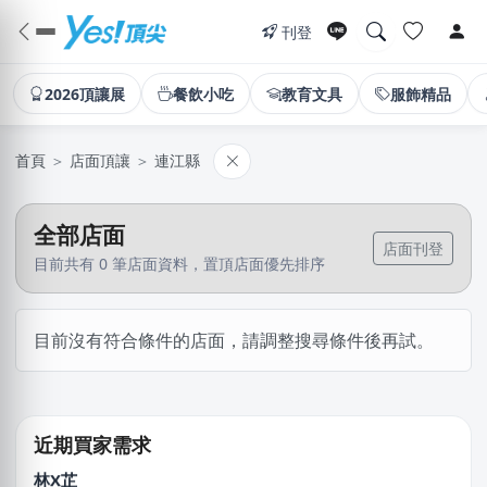
刊登
2026頂讓展
餐飲小吃
教育文具
服飾精品
首頁
＞
店面頂讓
＞
連江縣
全部店面
店面刊登
目前共有 0 筆店面資料，置頂店面優先排序
馬X凱
目前沒有符合條件的店面，請調整搜尋條件後再試。
苗栗縣｜預算 30萬~50萬元
吳X生
新北市｜預算 50萬~100萬元
近期買家需求
林X芷