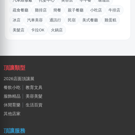
汽車維修廠
托嬰中心
美容店
早午餐
瑜珈店
吳X生
疏食餐廳
雞排店
簡餐
親子餐廳
小吃店
牛排店
新北市｜預算 50萬~100萬元
冰店
汽車美容
通訊行
民宿
美式餐廳
雞蛋糕
林X芷
美髮店
卡拉OK
火鍋店
新北市｜預算 10萬~30萬元
徐X生
高雄市｜預算 10萬元以下
黃X德
頂讓類型
新北市｜預算 10萬~30萬元
2026店面頂讓展
阿X
餐飲小吃
│
教育文具
新北市｜預算 50萬~100萬元
服飾精品
│
美容美髮
莊X岑
休閒育樂
│
生活百貨
高雄市｜預算 30萬~50萬元
其他店家
郭X生
頂讓服務
台北市｜預算 10萬~30萬元