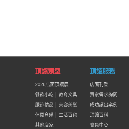
頂讓類型
頂讓服務
2026店面頂讓展
店面刊登
餐飲小吃
│
教育文具
買家需求詢問
服飾精品
│
美容美髮
成功讓出案例
休閒育樂
│
生活百貨
頂讓百科
其他店家
會員中心