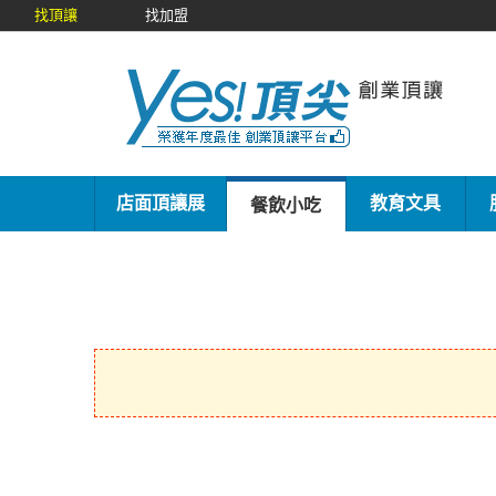
找頂讓
找加盟
店面頂讓展
教育文具
餐飲小吃