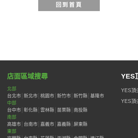
店面區域搜尋
YES
北部
YES頂
台北市
│
新北市
│
桃園市
│
新竹市
│
新竹縣
│
基隆市
YES頂
中部
台中市
│
彰化縣
│
雲林縣
│
苗栗縣
│
南投縣
南部
高雄市
│
台南市
│
嘉義市
│
嘉義縣
│
屏東縣
東部