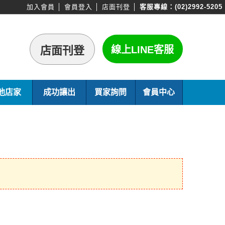
加入會員
│
會員登入
│
店面刊登
│
客服專線：
(02)2992-5205
他店家
成功讓出
買家詢問
會員中心