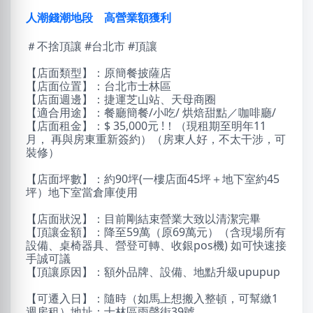
人潮錢潮地段 高營業額獲利
＃不捨頂讓 #台北市 #頂讓
【店面類型】：原簡餐披薩店
【店面位置】：台北市士林區
【店面週邊】：捷運芝山站、天母商圈
【適合用途】：餐廳簡餐/小吃/ 烘焙甜點／咖啡廳/
【店面租金】：$ 35,000元 !！（現租期至明年11
月， 再與房東重新簽約）（房東人好，不太干涉，可
裝修）
【店面坪數】：約90坪(一樓店面45坪＋地下室約45
坪）地下室當倉庫使用
【店面狀況】：目前剛結束營業大致以清潔完畢
【頂讓金額】：降至59萬（原69萬元）（含現場所有
設備、桌椅器具、營登可轉、收銀pos機) 如可快速接
手誠可議
【頂讓原因】：額外品牌、設備、地點升級upupup
【可遷入日】：隨時（如馬上想搬入整頓，可幫繳1
週房租）地址：士林區雨聲街39號