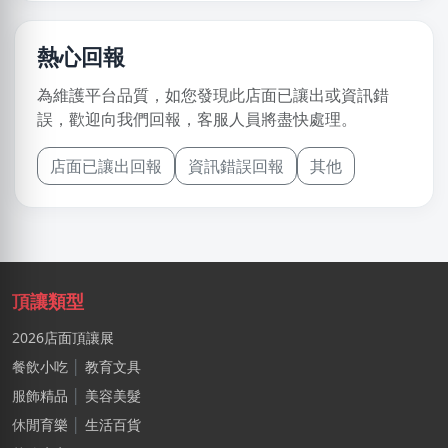
熱心回報
為維護平台品質，如您發現此店面已讓出或資訊錯
誤，歡迎向我們回報，客服人員將盡快處理。
店面已讓出回報
資訊錯誤回報
其他
頂讓類型
2026店面頂讓展
餐飲小吃
│
教育文具
服飾精品
│
美容美髮
休閒育樂
│
生活百貨