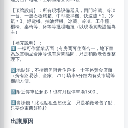
【頂讓設備】：所有現場設備器具，兩門冷藏、冷凍
一台、一層石板烤箱、中型攪拌機、快速爐＊2、冷
氣＊3、靜電機、抽油煙機、冰藏、冷凍、工作檯、
櫃檯、桌椅等、床等等批哩啪拉（以現場實際設備為
主）
【補充說明】：
1️⃣ 一樓可作營業店面（有房間可住商合一，地下室
為放置物品倉庫等也有房間隔間，只是稍微老舊要整
理下。
2️⃣地點好，不擁擠但附近住戶多，十字路黃金店面
（旁有路易莎、全家、711) 騎車5分鍾內有菜市場等
機能方便。
3️⃣附近停車位超多！也有月租停車場1500 。
4️⃣會賺錢！此地點租金超便宜….只是稍微老舊了點，
只要你東西好吃拉
出讓原因