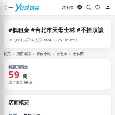
刊登
#低租金 #台北市天母士林 #不捨頂讓
1,681 人
4 人
2024-08-25 10:18:57
首頁
＞
店面頂讓
＞
餐飲小吃
＞
台北市
＞
士林區
特惠頂讓金
59
萬
原頂讓金
69
萬
店面概要