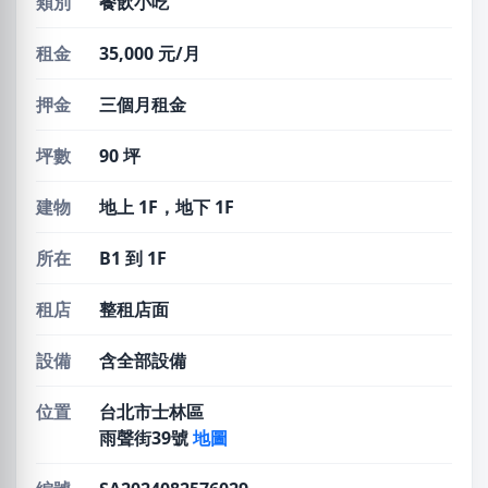
類別
餐飲小吃
租金
35,000 元/月
押金
三個月租金
坪數
90 坪
建物
地上 1F，地下 1F
所在
B1 到 1F
租店
整租店面
設備
含全部設備
位置
台北市士林區
雨聲街39號
地圖