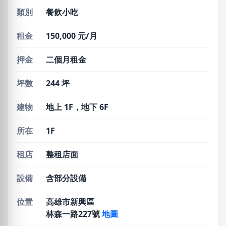
類別
餐飲小吃
租金
150,000 元/月
押金
二個月租金
坪數
244 坪
建物
地上 1F，地下 6F
所在
1F
租店
整租店面
設備
含部分設備
位置
高雄市新興區
林森一路227號
地圖