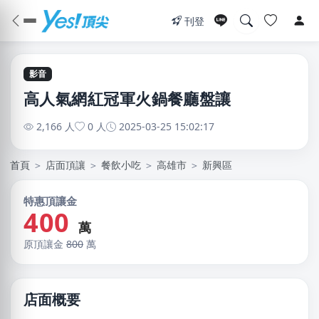
刊登
影音
高人氣網紅冠軍火鍋餐廳盤讓
2,166 人
0 人
2025-03-25 15:02:17
首頁
＞
店面頂讓
＞
餐飲小吃
＞
高雄市
＞
新興區
特惠頂讓金
400
萬
原頂讓金
800
萬
店面概要