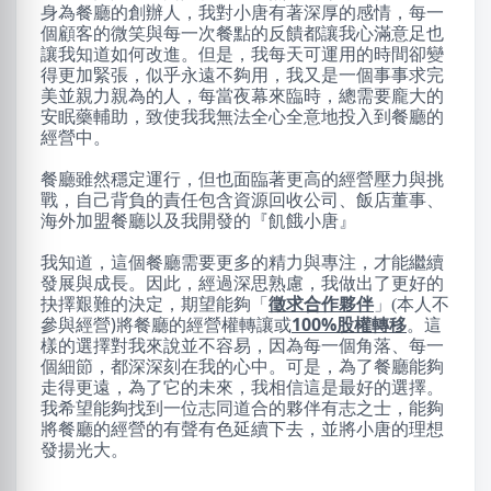
身為餐廳的創辦人，我對小唐有著深厚的感情，每一
個顧客的微笑與每一次餐點的反饋都讓我心滿意足也
讓我知道如何改進。但是，我每天可運用的時間卻變
得更加緊張，似乎永遠不夠用，我又是一個事事求完
美並親力親為的人，每當夜幕來臨時，總需要龐大的
安眠藥輔助，致使我我無法全心全意地投入到餐廳的
經營中。
餐廳雖然穩定運行，但也面臨著更高的經營壓力與挑
戰，自己背負的責任包含資源回收公司、飯店董事、
海外加盟餐廳以及我開發的『飢餓小唐』
我知道，這個餐廳需要更多的精力與專注，才能繼續
發展與成長。因此，經過深思熟慮，我做出了更好的
本人不
抉擇艱難的決定，期望能夠「
徵求合作夥伴
」(
參與經營)將餐廳的經營權轉讓或
100%股權轉移
。這
樣的選擇對我來說並不容易，因為每一個角落、每一
個細節，都深深刻在我的心中。可是，為了餐廳能夠
走得更遠，為了它的未來，我相信這是最好的選擇。
我希望能夠找到一位志同道合的夥伴有志之士，能夠
將餐廳的經營的有聲有色延續下去，並將小唐的理想
發揚光大。