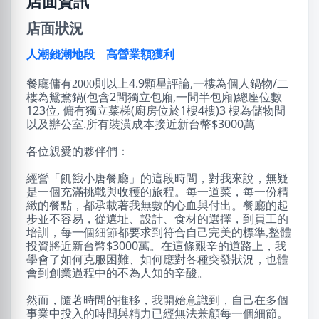
店面資訊
店面狀況
人潮錢潮地段 高營業額獲利
則以上4.9顆星評論,一樓為個人鍋物/二
餐廳傭有2000
樓為鴛鴦鍋(包含2間獨立包廂,一間半包廂)總座位數
123位, 傭有獨立菜梯(廚房位於1樓4樓)3 樓為儲物間
以及辦公室.所有裝潢成本接近新台幣$3000萬
各位親愛的夥伴們：
經營「飢餓小唐餐廳」的這段時間，對我來說，無疑
是一個充滿挑戰與收穫的旅程。每一道菜，每一份精
緻的餐點，都承載著我無數的心血與付出。餐廳的起
步並不容易，從選址、設計、食材的選擇，到員工的
整體
培訓，每一個細節都要求到符合自己完美的標準,
投資將近新台幣$3000萬。在這條艱辛的道路上，我
學會了如何克服困難、如何應對各種突發狀況，也體
會到創業過程中的不為人知的辛酸。
然而，隨著時間的推移，我開始意識到，自己在多個
事業中投入的時間與精力已經無法兼顧每一個細節。