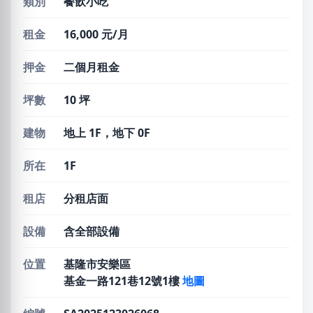
類別
餐飲小吃
租金
16,000 元/月
押金
二個月租金
坪數
10 坪
建物
地上 1F，地下 0F
所在
1F
租店
分租店面
設備
含全部設備
位置
基隆市安樂區
基金一路121巷12號1樓
地圖