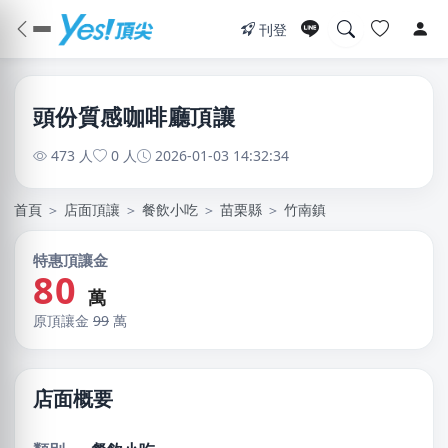
刊登
頭份質感咖啡廳頂讓
473 人
0 人
2026-01-03 14:32:34
首頁
＞
店面頂讓
＞
餐飲小吃
＞
苗栗縣
＞
竹南鎮
特惠頂讓金
80
萬
原頂讓金
99
萬
店面概要