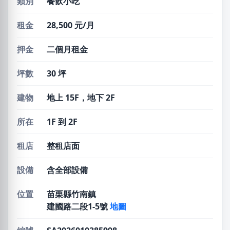
類別
餐飲小吃
租金
28,500 元/月
押金
二個月租金
坪數
30 坪
建物
地上 15F，地下 2F
所在
1F 到 2F
租店
整租店面
設備
含全部設備
位置
苗栗縣竹南鎮
建國路二段1-5號
地圖