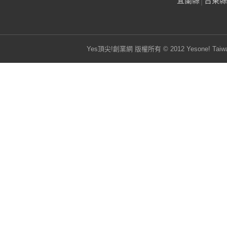
宜蘭縣
│
台東縣
Yes頂尖!創業網 版權所有 © 2012 Yesone! Taiwa