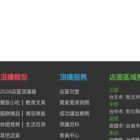
頂讓類型
頂讓服務
店面區域
北部
2026店面頂讓展
店面刊登
台北市
│
新北市
餐飲小吃
│
教育文具
買家需求詢問
中部
台中市
│
彰化縣
服飾精品
│
美容美髮
成功讓出案例
南部
休閒育樂
│
生活百貨
頂讓百科
高雄市
│
台南市
東部
其他店家
會員中心