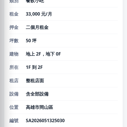
類別
餐飲小吃
租金
33,000 元/月
押金
二個月租金
坪數
50 坪
建物
地上 2F，地下 0F
所在
1F 到 2F
租店
整租店面
設備
含全部設備
位置
高雄市岡山區
編號
SA2026051325030