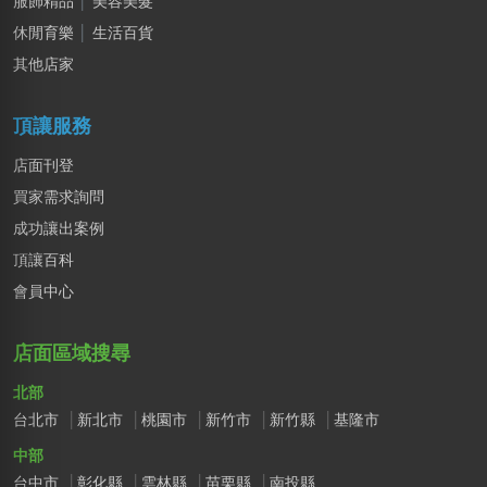
服飾精品
│
美容美髮
休閒育樂
│
生活百貨
其他店家
頂讓服務
店面刊登
買家需求詢問
成功讓出案例
頂讓百科
會員中心
店面區域搜尋
北部
台北市
新北市
桃園市
新竹市
新竹縣
基隆市
中部
台中市
彰化縣
雲林縣
苗栗縣
南投縣