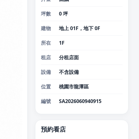
坪數
0 坪
建物
地上 01F，地下 0F
所在
1F
租店
分租店面
設備
不含設備
位置
桃園市龍潭區
編號
SA2026060940915
預約看店