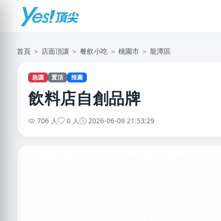
首頁
＞
店面頂讓
＞
餐飲小吃
＞
桃園市
＞
龍潭區
急讓
置頂
推薦
飲料店自創品牌
706 人
0 人
2026-06-09 21:53:29