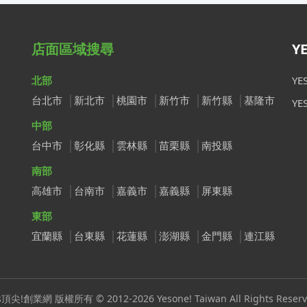
店面區域搜尋
Y
北部
Y
台北市
新北市
桃園市
新竹市
新竹縣
基隆市
Y
中部
台中市
彰化縣
雲林縣
苗栗縣
南投縣
南部
高雄市
台南市
嘉義市
嘉義縣
屏東縣
東部
宜蘭縣
台東縣
花蓮縣
澎湖縣
金門縣
連江縣
s頂尖!創業網 版權所有 © 2012-2026 Yesone! Taiwan All Rights Reserv