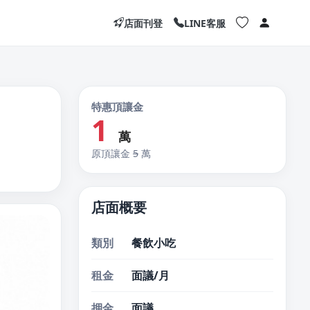
店面刊登
LINE客服
特惠頂讓金
1
萬
原頂讓金
5
萬
店面概要
類別
餐飲小吃
租金
面議/月
押金
面議