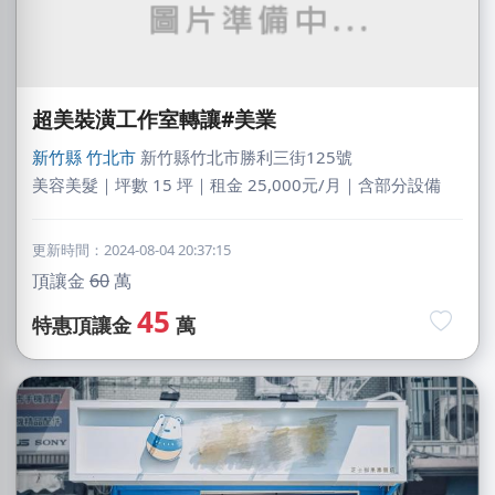
超美裝潢工作室轉讓#美業
新竹縣
竹北市
新竹縣竹北市勝利三街125號
美容美髮｜坪數 15 坪｜租金 25,000元/月｜含部分設備
更新時間：2024-08-04 20:37:15
頂讓金
60
萬
45
特惠頂讓金
萬