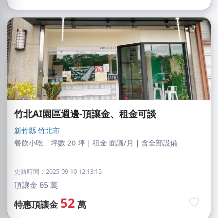
竹北AI園區週邊-頂讓金、租金可談
新竹縣
竹北市
餐飲小吃｜坪數 20 坪｜租金 面議/月｜含全部設備
更新時間：2025-09-10 12:13:15
頂讓金
65
萬
52
特惠頂讓金
萬