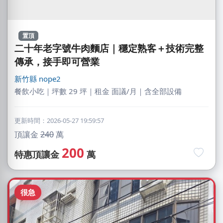
置頂
二十年老字號牛肉麵店｜穩定熟客＋技術完整
傳承，接手即可營業
新竹縣
nope2
餐飲小吃｜坪數 29 坪｜租金 面議/月｜含全部設備
更新時間：2026-05-27 19:59:57
頂讓金
240
萬
200
特惠頂讓金
萬
很急