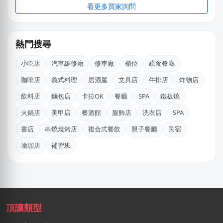
莊X岑
看更多買家詢問
高雄市｜預算 30萬~50萬元
DXvid.吳
熱門搜尋
新北市｜預算 10萬~30萬元
小吃店
汽車維修廠
修車廠
櫃位
疏食餐廳
姚X生
嘉義市｜預算 10萬~30萬元
咖啡店
義式料理
居酒屋
文具店
牛排店
炸物店
飲料店
麵包店
卡拉OK
餐廳
SPA
鐵板燒
簡X之
桃園市｜預算 10萬~30萬元
火鍋店
美甲店
餐酒館
服飾店
洗衣店
SPA
書店
串燒燒烤店
複合式餐飲
親子餐廳
民宿
徐X生
高雄市｜預算 10萬元以下
瑜珈店
補習班
林X志
台中市｜預算 10萬~30萬元
盛X豪
頂讓類型
新北市｜預算 10萬~30萬元