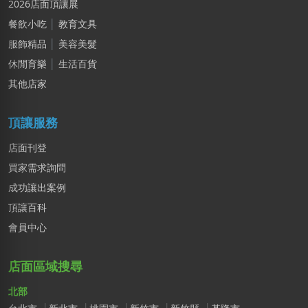
2026店面頂讓展
石X文
餐飲小吃
│
教育文具
桃園市｜預算 10萬元以下
服飾精品
│
美容美髮
休閒育樂
│
生活百貨
其他店家
頂讓服務
店面刊登
買家需求詢問
成功讓出案例
頂讓百科
會員中心
店面區域搜尋
北部