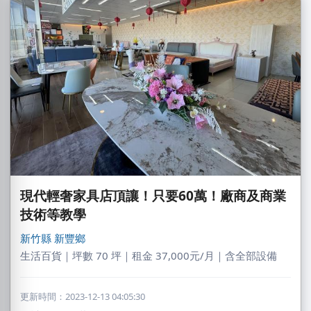
現代輕奢家具店頂讓！只要60萬！廠商及商業
技術等教學
新竹縣
新豐鄉
莊X岑
生活百貨｜坪數 70 坪｜租金 37,000元/月｜含全部設備
高雄市｜預算 30萬~50萬元
DXvid.吳
更新時間：2023-12-13 04:05:30