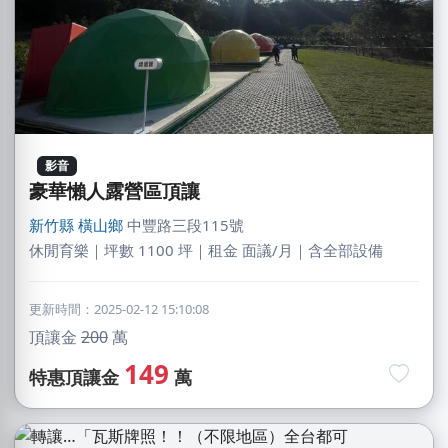
影音
豪華懶人露營區頂讓
新竹縣
橫山鄉
中豐路三段115號
休閒育樂｜坪數 1100 坪｜租金 面議/月｜含全部設備
更新時間：2025-02-12 15:10:08
頂讓金
200
萬
149
特惠頂讓金
萬