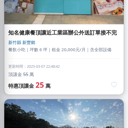
知名健康餐頂讓近工業區辦公外送訂單接不完
新竹縣
新豐鄉
餐飲小吃｜坪數 6 坪｜租金 20,000元/月｜含全部設備
更新時間：2025-03-07 22:48:42
頂讓金
55
萬
25
特惠頂讓金
萬