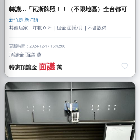
轉讓…「瓦斯牌照！！（不限地區）全台都可
新竹縣
新埔鎮
其他店家｜坪數 0 坪｜租金 面議/月｜不含設備
更新時間：2024-12-17 15:42:06
頂讓金
面議
萬
面議
特惠頂讓金
萬