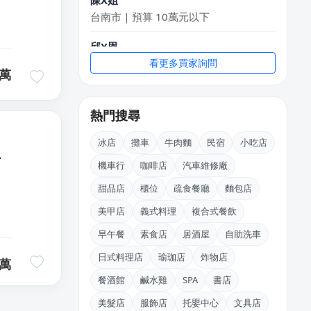
台南市｜預算 10萬元以下
邱X恩
桃園市｜預算 10萬~30萬元
看更多買家詢問
萬
王X宏
新北市｜預算 10萬元以下
熱門搜尋
黃X甯
冰店
攤車
牛肉麵
民宿
小吃店
台北市｜預算 50萬~100萬元
上
機車行
咖啡店
汽車維修廠
陳X玲
甜品店
櫃位
疏食餐廳
麵包店
基隆市｜預算 30萬~50萬元
美甲店
義式料理
複合式餐飲
周X華
早午餐
素食店
居酒屋
自助洗車
台北市｜預算 50萬~100萬元
日式料理店
瑜珈店
炸物店
萬
餐酒館
鹹水雞
SPA
書店
美髮店
服飾店
托嬰中心
文具店