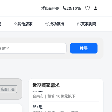
店面刊登
LINE客服
貨
其他店家
成功讓出
買家詢問
搜尋
林X志
台中市｜預算 10萬~30萬元
麥X
高雄市｜預算 30萬~50萬元
近期買家需求
陳X姐
店面刊登
台南市｜預算 10萬元以下
邱X恩
桃園市｜預算 10萬~30萬元