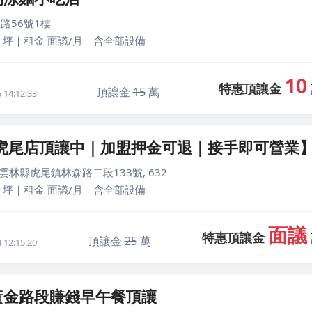
路56號1樓
0 坪｜租金 面議/月｜含全部設備
10
特惠頂讓金
頂讓金
15
萬
14:12:33
-虎尾店頂讓中｜加盟押金可退｜接手即可營業
2雲林縣虎尾鎮林森路二段133號, 632
3 坪｜租金 面議/月｜含全部設備
面議
特惠頂讓金
頂讓金
25
萬
12:15:20
黃金路段賺錢早午餐頂讓