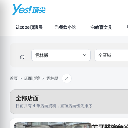
2026頂讓展
餐飲小吃
教育文具
⌕
首頁
＞
店面頂讓
＞
雲林縣
全部店面
目前共有 4 筆店面資料，置頂店面優先排序
若瑟醫院旁