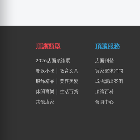
頂讓類型
頂讓服務
2026店面頂讓展
店面刊登
餐飲小吃
│
教育文具
買家需求詢問
服飾精品
│
美容美髮
成功讓出案例
休閒育樂
│
生活百貨
頂讓百科
其他店家
會員中心