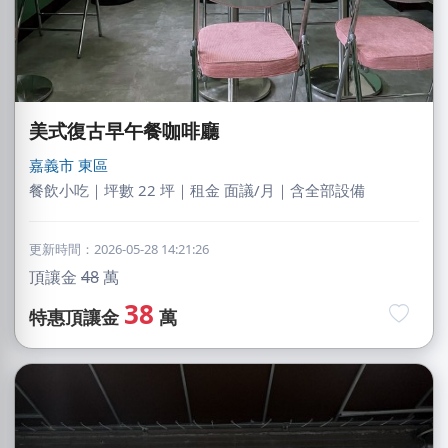
美式復古早午餐咖啡廳
嘉義市
東區
餐飲小吃｜坪數 22 坪｜租金 面議/月｜含全部設備
更新時間：2026-05-28 14:21:26
頂讓金
48
萬
38
特惠頂讓金
萬