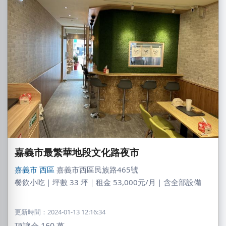
嘉義市最繁華地段文化路夜市
嘉義市
西區
嘉義市西區民族路465號
餐飲小吃｜坪數 33 坪｜租金 53,000元/月｜含全部設備
王X鈞
新北市｜預算 10萬~30萬元
更新時間：2024-01-13 12:16:34
頂讓金
160
萬