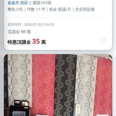
嘉義市
西區
仁愛路353號
餐飲小吃｜坪數 17 坪｜租金 面議/月｜含全部設備
更新時間：2026-07-28 21:44:30
頂讓金
50
萬
35
特惠頂讓金
萬