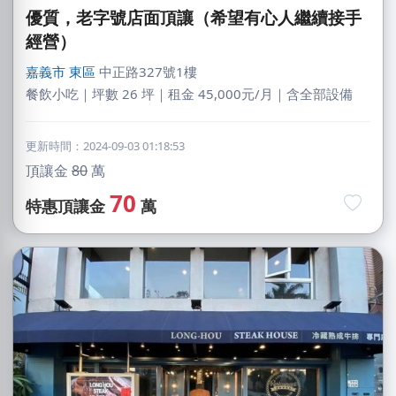
優質，老字號店面頂讓（希望有心人繼續接手
經營）
嘉義市
東區
中正路327號1樓
餐飲小吃｜坪數 26 坪｜租金 45,000元/月｜含全部設備
更新時間：2024-09-03 01:18:53
頂讓金
80
萬
70
特惠頂讓金
萬