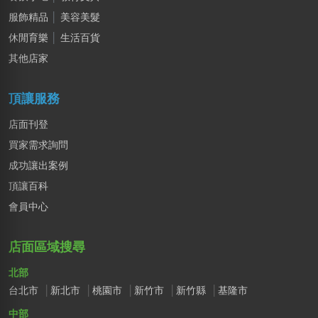
桃園市｜預算 10萬~30萬元
服飾精品
│
美容美髮
游X諠
休閒育樂
│
生活百貨
彰化縣｜預算 10萬~30萬元
其他店家
頂讓服務
店面刊登
買家需求詢問
成功讓出案例
頂讓百科
會員中心
店面區域搜尋
北部
台北市
新北市
桃園市
新竹市
新竹縣
基隆市
中部