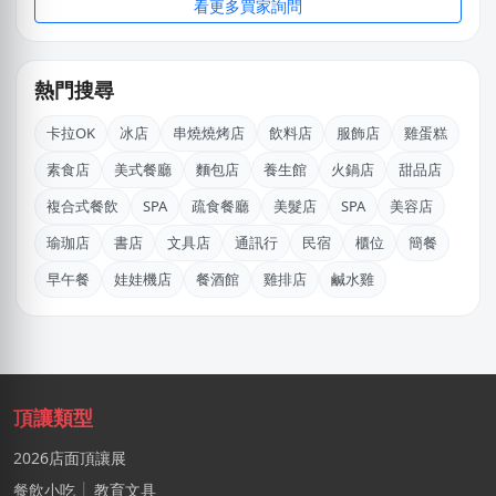
看更多買家詢問
王X鈞
新北市｜預算 10萬~30萬元
熱門搜尋
黃X舒
桃園市｜預算 10萬~30萬元
卡拉OK
冰店
串燒燒烤店
飲料店
服飾店
雞蛋糕
素食店
美式餐廳
麵包店
養生館
火鍋店
甜品店
湯X成
高雄市｜預算 30萬~50萬元
複合式餐飲
SPA
疏食餐廳
美髮店
SPA
美容店
瑜珈店
書店
文具店
通訊行
民宿
櫃位
簡餐
王X宏
早午餐
娃娃機店
餐酒館
雞排店
鹹水雞
新北市｜預算 10萬元以下
吳
台南市｜預算 10萬~30萬元
陳X姐
頂讓類型
台南市｜預算 10萬元以下
2026店面頂讓展
施X玉
餐飲小吃
│
教育文具