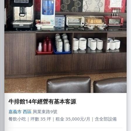
牛排館14年經營有基本客源
嘉義市
西區
興業東路9號
餐飲小吃｜坪數 35 坪｜租金 35,000元/月｜含全部設備