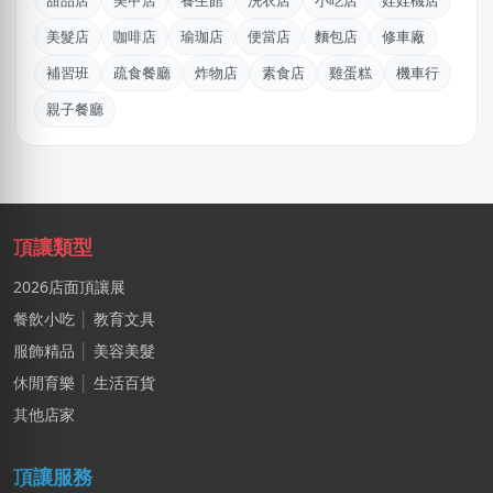
甜品店
美甲店
養生館
洗衣店
小吃店
娃娃機店
湯X成
美髮店
咖啡店
瑜珈店
便當店
麵包店
修車廠
高雄市｜預算 30萬~50萬元
補習班
疏食餐廳
炸物店
素食店
雞蛋糕
機車行
郭X生
親子餐廳
台北市｜預算 10萬~30萬元
鄭X
桃園市｜預算 100萬元以上
廖X臻
頂讓類型
新北市｜預算 30萬~50萬元
2026店面頂讓展
李X生
餐飲小吃
│
教育文具
新北市｜預算 10萬元以下
服飾精品
│
美容美髮
姚X生
休閒育樂
│
生活百貨
嘉義市｜預算 10萬~30萬元
其他店家
蘇X中
頂讓服務
高雄市｜預算 30萬~50萬元