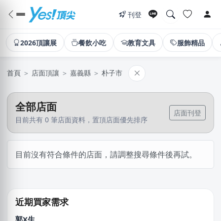
刊登
2026頂讓展
餐飲小吃
教育文具
服飾精品
首頁
＞
店面頂讓
＞
嘉義縣
＞
朴子市
全部店面
店面刊登
目前共有 0 筆店面資料，置頂店面優先排序
韓X勳
目前沒有符合條件的店面，請調整搜尋條件後再試。
新北市｜預算 10萬~30萬元
湯X成
高雄市｜預算 30萬~50萬元
近期買家需求
郭X生